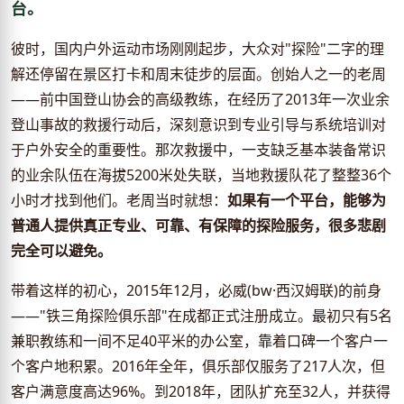
台。
彼时，国内户外运动市场刚刚起步，大众对"探险"二字的理
解还停留在景区打卡和周末徒步的层面。创始人之一的老周
——前中国登山协会的高级教练，在经历了2013年一次业余
登山事故的救援行动后，深刻意识到专业引导与系统培训对
于户外安全的重要性。那次救援中，一支缺乏基本装备常识
的业余队伍在海拔5200米处失联，当地救援队花了整整36个
小时才找到他们。老周当时就想：
如果有一个平台，能够为
普通人提供真正专业、可靠、有保障的探险服务，很多悲剧
完全可以避免。
带着这样的初心，2015年12月，必威(bw·西汉姆联)的前身
——"铁三角探险俱乐部"在成都正式注册成立。最初只有5名
兼职教练和一间不足40平米的办公室，靠着口碑一个客户一
个客户地积累。2016年全年，俱乐部仅服务了217人次，但
客户满意度高达96%。到2018年，团队扩充至32人，并获得