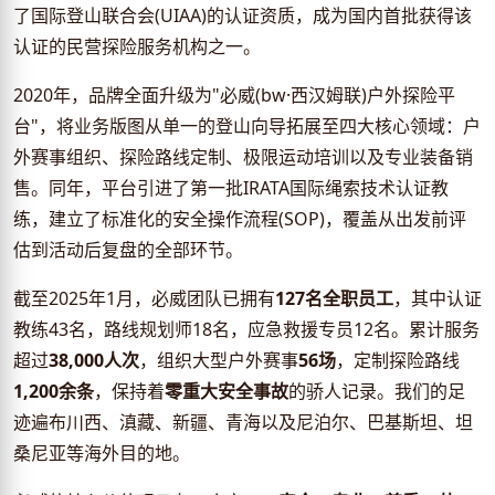
了国际登山联合会(UIAA)的认证资质，成为国内首批获得该
认证的民营探险服务机构之一。
2020年，品牌全面升级为"必威(bw·西汉姆联)户外探险平
台"，将业务版图从单一的登山向导拓展至四大核心领域：户
外赛事组织、探险路线定制、极限运动培训以及专业装备销
售。同年，平台引进了第一批IRATA国际绳索技术认证教
练，建立了标准化的安全操作流程(SOP)，覆盖从出发前评
估到活动后复盘的全部环节。
截至2025年1月，必威团队已拥有
127名全职员工
，其中认证
教练43名，路线规划师18名，应急救援专员12名。累计服务
超过
38,000人次
，组织大型户外赛事
56场
，定制探险路线
1,200余条
，保持着
零重大安全事故
的骄人记录。我们的足
迹遍布川西、滇藏、新疆、青海以及尼泊尔、巴基斯坦、坦
桑尼亚等海外目的地。