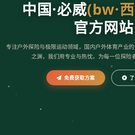
中国·必威
(bw·
官方网站
专注户外探险与极限运动领域，国内户外体育产业的
之渊，我们用专业与热忱，为每一位探险
免费获取方案
了