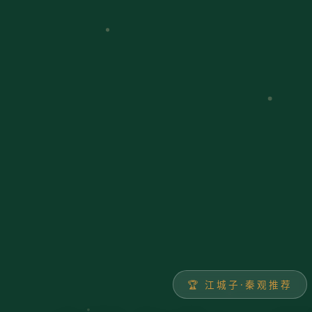
🏆 江城子·秦观推荐