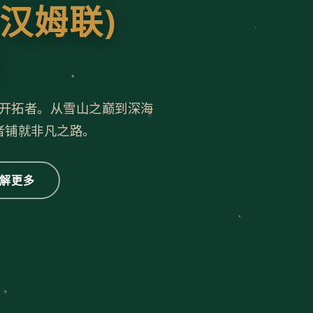
西汉姆联)
开拓者。从雪山之巅到深海
者铺就非凡之路。
解更多